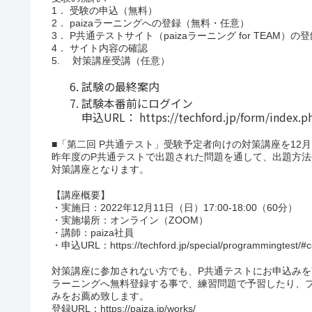
1． 受験の申込（無料）
2． paizaラーニングへの登録（無料・任意）
3． P共通テストサイト（paizaラーニング for TEAM）の
4． サイト内容の確認
5. 対策講座受講（任意）
試験の最終案内
試験本番前にログイン
申込URL： https://techford.jp/form/index.
■「第二回 P共通テスト」受験予定者向けの対策講座を12月
昨年度のP共通テストで出題された問題を通して、出題方法や
対策講座となります。
【講座概要】
・実施日：2022年12月11日（日）17:00-18:00（60分）
・実施場所：オンライン（ZOOM）
・講師：paiza社員
・申込URL：https://techford.jp/special/programmingtest/#c
対策講座に参加されない方でも、P共通テストにお申込みを頂
ラーニングへ無料登録する事で、練習問題で予習したり、
みをお薦め致します。
登録URL：https://paiza.jp/works/