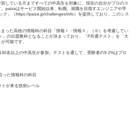
学習している方まですべての中高生を対象に、現在の自分がプロのス
。paizaはサービス開始以来、転職、就職を目指すエンジニアや学
ps://paiza.jp/challenges/info）を提供しており、このシス
はじまった高校の情報科の科目「情報Ⅰ・情報Ⅱ」（※）を考慮してい
スト」の出題教科となることが決まっており、「P共通テスト」を「大
とが可能です。
130名以上の中高生が参加。テストを通して、受験者の9.2%はプロ
沿った情報科の科目
カウトが来る技術レベル