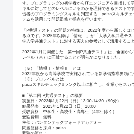
す。プログラミングの初学者からITエンジニアを目指して
キルに対してどのレベルにいるのかを理解できるテストです
習者のプログラミングスキルを判定する「paizaスキルチェック」（htt
テムを活用して問題監修と採点を行います。
「P共通テスト」の問題の特徴は、2022年度から新しく
る点です。2025年以降は「情報Ⅰ」が「大学入学共通テ
学入学共通テスト」に対する実力の参考として活用するこ
2022年1月に開催した「第一回P共通テスト」は、全国から
レベル（※）に匹敵することが明らかになりました。
（※）「情報Ⅰ・情報Ⅱ」とは
2022年度から高等学校で実施されている新学習指導要領に
（※）プロレベルとは
paizaスキルチェックBランク以上に相当し、企業からス
■「第二回 P共通テスト」の概要
実施日：2023年1月22日（日）13:00-14:30（90分）
結果発表：2023年1月22日（日）18:00
受験資格：中学生・高校生・高専生（4年生除く）
受験費用：無料
主催：バンタンテックフォードアカデミー
問題監修と採点：paiza
受験の流れ：