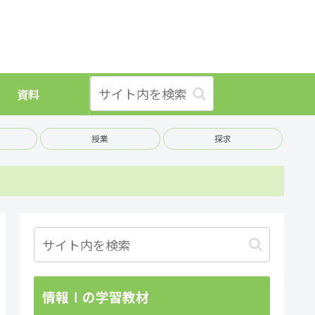
資料
授業
探求
情報Ⅰの学習教材