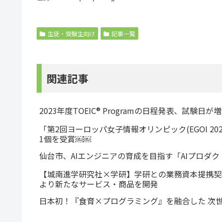
生徒・受験生向け
記事一覧
関連記事
2023年度TOEIC® Programの日程発表、試験日が
「第2回ヨーロッパ女子情報オリンピック(EGOI 2
1個を受賞￼￼
仙台市、AIエンジニアの育成を目指す「AIプロダ
【城南進学研究社×学研】学研との業務資本提携契
より新たなサービス・商品を開発
日本初！『食育×プログラミング』を融合した 次世