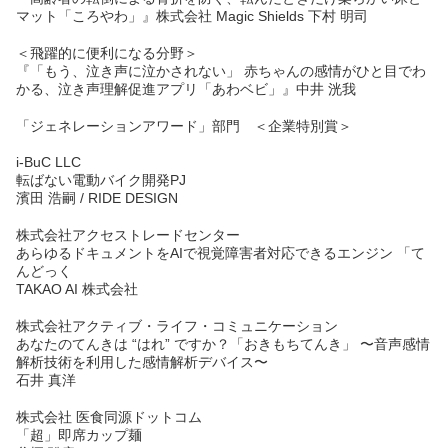
マット「ころやわ」』株式会社 Magic Shields 下村 明司
＜飛躍的に便利になる分野＞
『「もう、泣き声に泣かされない」 赤ちゃんの感情がひと目でわ
かる、泣き声理解促進アプリ「あわベビ」』中井 洸我
「ジェネレーションアワード」部門 ＜企業特別賞＞
i-BuC LLC
転ばない電動バイク開発PJ
濱田 浩嗣 / RIDE DESIGN
株式会社アクセストレードセンター
あらゆるドキュメントをAIで視覚障害者対応できるエンジン 「て
んどっく
TAKAO AI 株式会社
株式会社アクティブ・ライフ・コミュニケーション
あなたのてんきは “はれ” ですか？「おきもちてんき」 〜音声感情
解析技術を利用した感情解析デバイス〜
石井 真洋
株式会社 医食同源ドットコム
「超」即席カップ麺