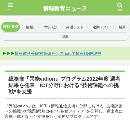
情報教育ニュース
メニュー
検索
注目タグ
情報1
大学入試
共通テスト
定期テスト
授業
探求
▶▶▶
情報教科受験対策研究会のnoteで情報Iを解説中
総務省『異能vation』プログラム2022年度 選考
結果を発表 ICT分野における“技術課題への挑
戦”を支援
『異能vation』は、ICT（情報通信技術）分野における “技術課題
への挑戦”や“課題解決に向けた各種アイデア”を公募し、選出者に
官民一体となった支援を行う総務省プログラムです。