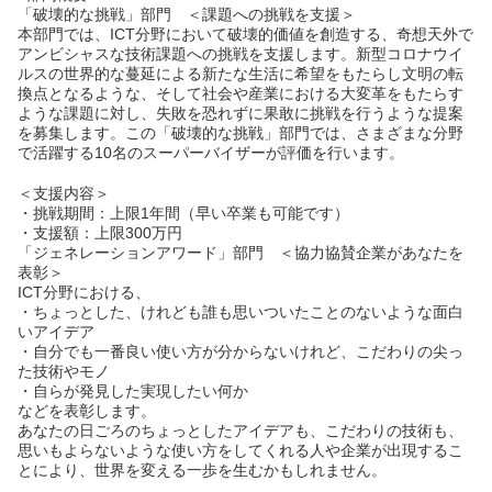
「破壊的な挑戦」部門 ＜課題への挑戦を支援＞
本部門では、ICT分野において破壊的価値を創造する、奇想天外で
アンビシャスな技術課題への挑戦を支援します。新型コロナウイ
ルスの世界的な蔓延による新たな生活に希望をもたらし文明の転
換点となるような、そして社会や産業における大変革をもたらす
ような課題に対し、失敗を恐れずに果敢に挑戦を行うような提案
を募集します。この「破壊的な挑戦」部門では、さまざまな分野
で活躍する10名のスーパーバイザーが評価を行います。
＜支援内容＞
・挑戦期間：上限1年間（早い卒業も可能です）
・支援額：上限300万円
「ジェネレーションアワード」部門 ＜協力協賛企業があなたを
表彰＞
ICT分野における、
・ちょっとした、けれども誰も思いついたことのないような面白
いアイデア
・自分でも一番良い使い方が分からないけれど、こだわりの尖っ
た技術やモノ
・自らが発見した実現したい何か
などを表彰します。
あなたの日ごろのちょっとしたアイデアも、こだわりの技術も、
思いもよらないような使い方をしてくれる人や企業が出現するこ
とにより、世界を変える一歩を生むかもしれません。