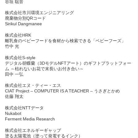
谷垣 聡音
株式会社市川環境エンジニアリング
廃棄物分別QRコード
Sirikul Dangmanee
株式会社HRK
離乳食のベビーフードを食材から検索できる「ベビーフーズ」
竹中 光
株式会社S-style
デジタル胡蝶蘭（3DモデルNFTアート）のギフトプラットフォー
ム ～枯れないお花で末長いお付き合い～
田中 一弘
株式会社エヌ・ティー・エス
CIAT Project – COMPUTER IS A TEACHER – うさぎとかめ
佐藤 翔太
株式会社NTTデータ
Nukabot
Ferment Media Research
株式会社エネルギーギャップ
塗る太陽電池（塗って発電するインク）