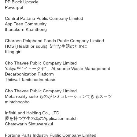
PP Block Upcycle
Powerpuf
Central Pattana Public Company Limited
App Teen Community
thanakorn Khanthong
Charoen Pokphand Foods Public Company Limited
HOS (Health or souls) 安全な生活のために
Kling girl
Cho Thavee Public Company Limited
Yakya™ “イェークヤ” – At-source Waste Management
Decarbonization Platform
Thitiwat Tanitchodnuntasiri
Cho Thavee Public Company Limited
Meta reality suite ものがシミュレーションできるスーツ
mintchocobo
InfinitLand Holding Co., LTD.
夢を持つ学生の為のApplication match
Chatewarin Sintuwarakul
Fortune Parts Industry Public Company Limited