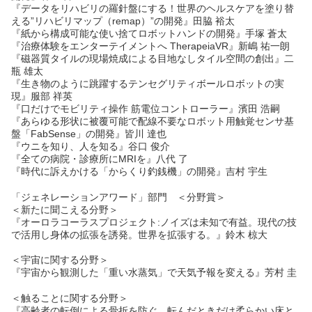
『データをリハビリの羅針盤にする！世界のヘルスケアを塗り替
える”リハビリマップ（remap）”の開発』田脇 裕太
『紙から構成可能な使い捨てロボットハンドの開発』手塚 蒼太
『治療体験をエンターテイメントへ TherapeiaVR』新嶋 祐一朗
『磁器質タイルの現場焼成による目地なしタイル空間の創出』二
瓶 雄太
『生き物のように跳躍するテンセグリティボールロボットの実
現』服部 祥英
『口だけでモビリティ操作 筋電位コントローラー』濱田 浩嗣
『あらゆる形状に被覆可能で配線不要なロボット用触覚センサ基
盤「FabSense」の開発』皆川 達也
『ウニを知り、人を知る』谷口 俊介
『全ての病院・診療所にMRIを』八代 了
『時代に訴えかける「からくり釣銭機」の開発』吉村 宇生
「ジェネレーションアワード」部門 ＜分野賞＞
＜新たに聞こえる分野＞
『オーロラコーラスプロジェクト:ノイズは未知で有益。現代の技
で活用し身体の拡張を誘発。世界を拡張する。』鈴木 椋大
＜宇宙に関する分野＞
『宇宙から観測した「重い水蒸気」で天気予報を変える』芳村 圭
＜触ることに関する分野＞
『高齢者の転倒による骨折を防ぐ、転んだときだけ柔らかい床と