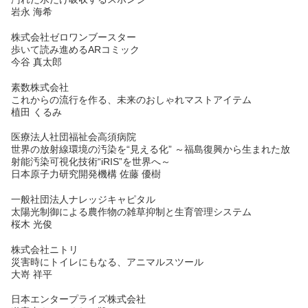
岩永 海希
株式会社ゼロワンブースター
歩いて読み進めるARコミック
今谷 真太郎
素数株式会社
これからの流行を作る、未来のおしゃれマストアイテム
植田 くるみ
医療法人社団福祉会高須病院
世界の放射線環境の汚染を“見える化” ～福島復興から生まれた放
射能汚染可視化技術“iRIS”を世界へ～
日本原子力研究開発機構 佐藤 優樹
一般社団法人ナレッジキャピタル
太陽光制御による農作物の雑草抑制と生育管理システム
桜木 光俊
株式会社ニトリ
災害時にトイレにもなる、アニマルスツール
大嵜 祥平
日本エンタープライズ株式会社