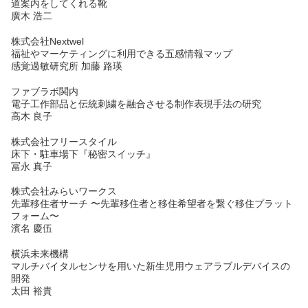
道案内をしてくれる靴
廣木 浩二
株式会社Nextwel
福祉やマーケティングに利用できる五感情報マップ
感覚過敏研究所 加藤 路瑛
ファブラボ関内
電子工作部品と伝統刺繍を融合させる制作表現手法の研究
高木 良子
株式会社フリースタイル
床下・駐車場下『秘密スイッチ』
冨永 真子
株式会社みらいワークス
先輩移住者サーチ 〜先輩移住者と移住希望者を繋ぐ移住プラット
フォーム〜
濱名 慶伍
横浜未来機構
マルチバイタルセンサを用いた新生児用ウェアラブルデバイスの
開発
太田 裕貴