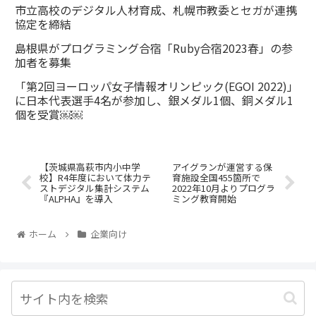
市立高校のデジタル人材育成、札幌市教委とセガが連携
協定を締結
島根県がプログラミング合宿「Ruby合宿2023春」の参
加者を募集
「第2回ヨーロッパ女子情報オリンピック(EGOI 2022)」
に日本代表選手4名が参加し、銀メダル1個、銅メダル1
個を受賞￼￼
【茨城県高萩市内小中学
アイグランが運営する保
校】R4年度において体力テ
育施設全国455箇所で
ストデジタル集計システム
2022年10月よりプログラ
『ALPHA』を導入
ミング教育開始
ホーム
企業向け