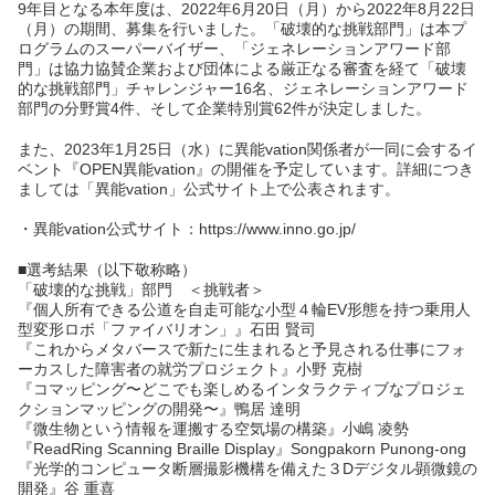
9年目となる本年度は、2022年6月20日（月）から2022年8月22日
（月）の期間、募集を行いました。「破壊的な挑戦部門」は本プ
ログラムのスーパーバイザー、「ジェネレーションアワード部
門」は協力協賛企業および団体による厳正なる審査を経て「破壊
的な挑戦部門」チャレンジャー16名、ジェネレーションアワード
部門の分野賞4件、そして企業特別賞62件が決定しました。
また、2023年1月25日（水）に異能vation関係者が一同に会するイ
ベント『OPEN異能vation』の開催を予定しています。詳細につき
ましては「異能vation」公式サイト上で公表されます。
・異能vation公式サイト：https://www.inno.go.jp/
■選考結果（以下敬称略）
「破壊的な挑戦」部門 ＜挑戦者＞
『個人所有できる公道を自走可能な小型４輪EV形態を持つ乗用人
型変形ロボ「ファイバリオン」』石田 賢司
『これからメタバースで新たに生まれると予見される仕事にフォ
ーカスした障害者の就労プロジェクト』小野 克樹
『コマッピング〜どこでも楽しめるインタラクティブなプロジェ
クションマッピングの開発〜』鴨居 達明
『微生物という情報を運搬する空気場の構築』小嶋 凌勢
『ReadRing Scanning Braille Display』Songpakorn Punong-ong
『光学的コンピュータ断層撮影機構を備えた３Dデジタル顕微鏡の
開発』谷 重喜