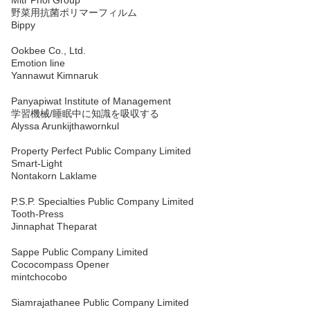
Mitr Phol Group
野菜用抗菌ポリマーフィルム
Bippy
Ookbee Co., Ltd.
Emotion line
Yannawut Kimnaruk
Panyapiwat Institute of Management
学習機械/睡眠中に知識を吸収する
Alyssa Arunkijthawornkul
Property Perfect Public Company Limited
Smart-Light
Nontakorn Laklame
P.S.P. Specialties Public Company Limited
Tooth-Press
Jinnaphat Theparat
Sappe Public Company Limited
Cococompass Opener
mintchocobo
Siamrajathanee Public Company Limited