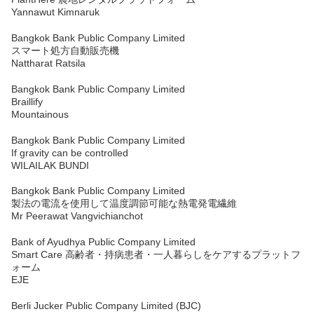
Yannawut Kimnaruk
Bangkok Bank Public Company Limited
スマート処方自動販売機
Nattharat Ratsila
Bangkok Bank Public Company Limited
Braillify
Mountainous
Bangkok Bank Public Company Limited
If gravity can be controlled
WILAILAK BUNDI
Bangkok Bank Public Company Limited
製法の電流を使用して温度調節可能な熱電発電繊維
Mr Peerawat Vangvichianchot
Bank of Ayudhya Public Company Limited
Smart Care 高齢者・持病患者・一人暮らしをケアするプラットフ
ォーム
EJE
Berli Jucker Public Company Limited (BJC)