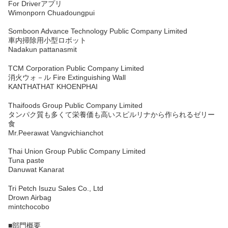
For Driverアプリ
Wimonporn Chuadoungpui
Somboon Advance Technology Public Company Limited
車内掃除用小型ロボット
Nadakun pattanasmit
TCM Corporation Public Company Limited
消火ウォ－ル Fire Extinguishing Wall
KANTHATHAT KHOENPHAI
Thaifoods Group Public Company Limited
タンパク質も多くて栄養価も高いスピルリナから作られるゼリー
食
Mr.Peerawat Vangvichianchot
Thai Union Group Public Company Limited
Tuna paste
Danuwat Kanarat
Tri Petch Isuzu Sales Co., Ltd
Drown Airbag
mintchocobo
■部門概要