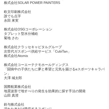
株式会社SOLAR POWER PAINTERS
欧文印刷株式会社
誰でも点字
永田 來実
株式会社OSGコーポレーション
タブレット型水分補給
菊地 さわ
株式会社クラッセキャピタルグループ
次世代ガスボンベ供給サービス「CubiTan」
株式会社Atomis
株式会社コーエーテクモホールディングス
「闘病中の子供たちに夢と希望と元気を届けるeスポーツキャラバ
ン」
大澤 城太郎
国際航業株式会社
地震波形で地すべりの発生を効果的に探す手法の開発
山田 真澄
鈴与株式会社
汚れた水だけ吸収するスポンジ